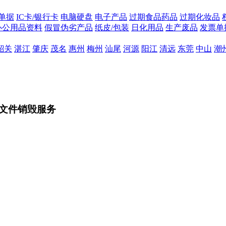
单据
IC卡/银行卡
电脑硬盘
电子产品
过期食品药品
过期化妆品
办公用品资料
假冒伪劣产品
纸皮/包装
日化用品
生产废品
发票单
韶关
湛江
肇庆
茂名
惠州
梅州
汕尾
河源
阳江
清远
东莞
中山
潮
文件销毁服务