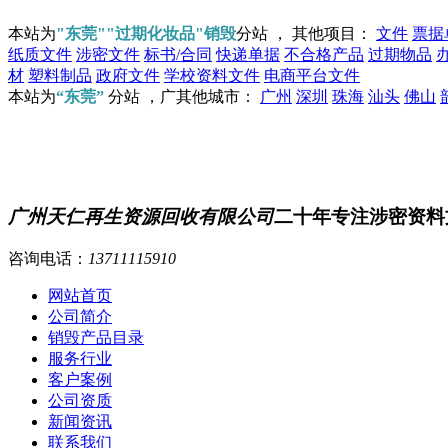
本站为
"东莞""过期化妆品"销毁
分站 ， 其他项目：
文件
票据
纸质文件
涉密文件
标书/合同
快递单据
不合格产品
过期物品
材
塑料制品
政府文件
学校资料文件
电商平台文件
本站为
“东莞”
分站 ，广其他城市：
广州
深圳
珠海
汕头
佛山
广州天仁再生资源回收有限公司
二十年专注涉密资料
咨询电话：
13711115910
网站首页
公司简介
销毁产品目录
服务行业
客户案例
公司资质
新闻资讯
联系我们