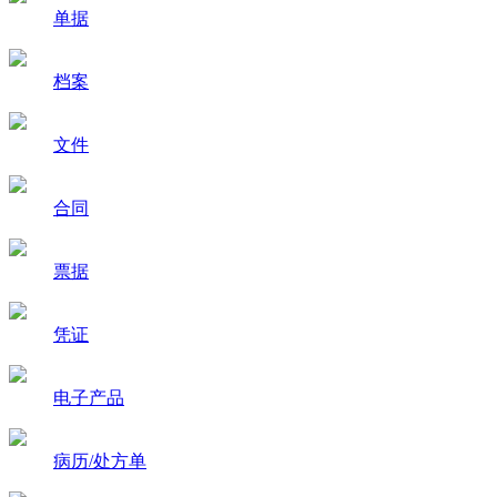
单据
档案
文件
合同
票据
凭证
电子产品
病历/处方单