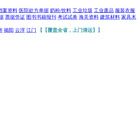
档案资料
医院处方单据
奶粉/饮料
工业垃圾
工业废品
服装衣服
据
票据凭证
图书书籍报刊
考试试卷
海关资料
建筑材料
家具木
州
揭阳
云浮
江门
【【覆盖全省，上门清运】】