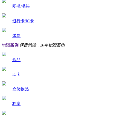
图书/书籍
银行卡/IC卡
试卷
销毁
案例
保密销毁，20年销毁案例
食品
IC卡
仓储物品
档案